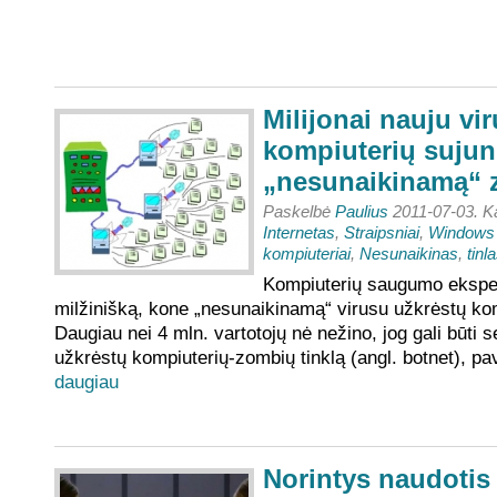
Milijonai nauju vi
kompiuterių sujung
„nesunaikinamą“ z
Paskelbė
Paulius
2011-07-03. K
Internetas
,
Straipsniai
,
Windows
kompiuteriai
,
Nesunaikinas
,
tinl
Kompiuterių saugumo ekspert
milžinišką, kone „nesunaikinamą“ virusu užkrėstų kom
Daugiau nei 4 mln. vartotojų nė nežino, jog gali būti 
užkrėstų kompiuterių-zombių tinklą (angl. botnet), pa
daugiau
Norintys naudotis