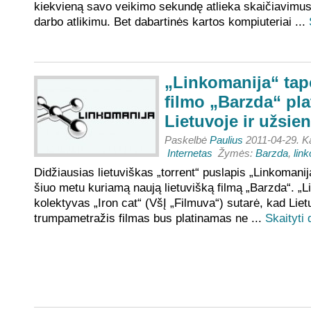
kiekvieną savo veikimo sekundę atlieka skaičiavimus,
darbo atlikimu. Bet dabartinės kartos kompiuteriai ...
„Linkomanija“ tapo
filmo „Barzda“ pla
Lietuvoje ir užsien
Paskelbė
Paulius
2011-04-29. Ka
Internetas
Žymės:
Barzda
,
lin
Didžiausias lietuviškas „torrent“ puslapis „Linkomanija
šiuo metu kuriamą naują lietuvišką filmą „Barzda“. „Li
kolektyvas „Iron cat“ (VšĮ „Filmuva“) sutarė, kad Liet
trumpametražis filmas bus platinamas ne ...
Skaityti