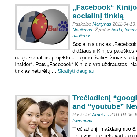
„Facebook“ Kinijo
socialinį tinklą
Paskelbė
Martynas
2011-04-13.
Naujienos
Žymės:
baidu
,
faceb
naujienos
Socialinis tinklas „Facebook
didžiausiu Kinijos paieškos v
naujo socialinio projekto plėtojimo, šalies žiniasklaidą
Insider“. Pats „Facebook“ Kinijoje yra uždraustas. Nau
tinklas neturėtų ...
Skaityti daugiau
Trečiadienį “googl
and “youtube” Ne
Paskelbė
Arnukas
2011-04-06. 
Internetas
Trečiadienį, maždaug nuo 8:3
Lietuvos interneto vartotojų