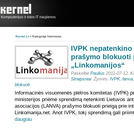
Kompiuterijos ir kitos IT naujienos
Kernel.lt
» Kategorija Internetas
IVPK nepatenkin
prašymo blokuoti p
„Linkomanijos“
Paskelbė
Paulius
2011-07-12. K
Straipsniai
Žymės:
IVPK
,
lanva
blokuoti
Informacinės visuomenės plėtros komitetas (IVPK) p
ministerijos priėmė sprendimą netenkinti Lietuvos anti
asociacijos (LANVA) prašymo blokuoti prieigą prie in
Linkomanija.net. Anot IVPK, tokį sprendimą gali priimti
daugiau