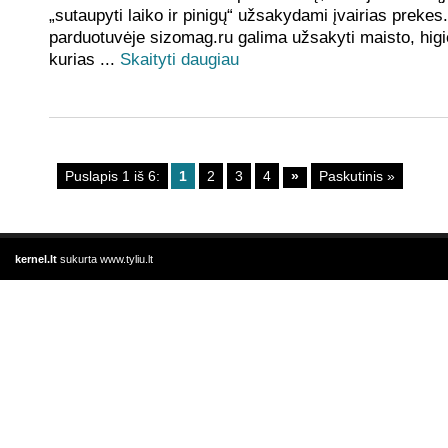
„sutaupyti laiko ir pinigų“ užsakydami įvairias prekes.
parduotuvėje sizomag.ru galima užsakyti maisto, higie
kurias ...
Skaityti daugiau
Puslapis 1 iš 6:
1
2
3
4
»
Paskutinis »
kernel.lt
sukurta
www.tyliu.lt