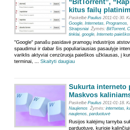
“BitTorrent”, “Rap
kitus failų platini
Paskelbė
Paulius
2011-01-30. K
Google
,
Internetas
,
Programos
,
Straipsniai
Žymės:
BitTorrent
,
C
tinklai
,
google
,
Interneto paiešk
"Google" panašu pasidavė pramogų industrijos atsto
spaudimui ir dabar šis populiariausias pasaulyje inte
variklis aktyviai cenzūruoja paieškos užklausas, į kur
terminai, ...
Skaityti daugiau
Sukurta interneto
Maskvos kaliniam
Paskelbė
Paulius
2011-01-18. K
Naujienos
Žymės:
internetas
,
k
naujienos
,
parduotuvė
Rusijos kalėjimų tarnyba su
parduotuvę, kurioje kalinčiųjų