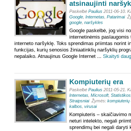
atsinaujinti naršyk
Paskelbė
Paulius
2011-06-10. K
Google
,
Internetas
,
Patarimai
Žy
google
,
naršykles
Google paskelbė, jog visi no
internetinėmis paslaugomis t
interneto naršyklę. Toks sprendimas priimtas norint i
funkcijas, kurių senosios žiniaatinklių naršyklių prog
nepalaiko. Atnaujinus Google Internet ...
Skaityti dau
Kompiuterių era
Paskelbė
Paulius
2011-05-21. K
Internetas
,
Microsoft
,
Statistikos
Straipsniai
Žymės:
kompiuterių 
kalbos
,
virusai
Kompiuteris – skaičiavimo 
neturi intelekto, negali prii
sprendimų bei negali daryti 