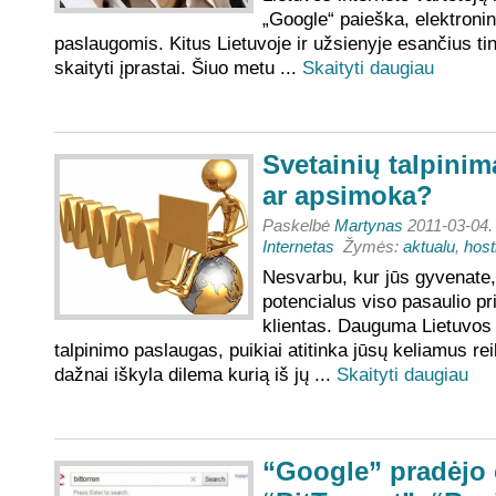
„Google“ paieška, elektronin
paslaugomis. Kitus Lietuvoje ir užsienyje esančius ti
skaityti įprastai. Šiuo metu ...
Skaityti daugiau
Svetainių talpinim
ar apsimoka?
Paskelbė
Martynas
2011-03-04.
Internetas
Žymės:
aktualu
,
host
Nesvarbu, kur jūs gyvenate,
potencialus viso pasaulio p
klientas. Dauguma Lietuvos 
talpinimo paslaugas, puikiai atitinka jūsų keliamus re
dažnai iškyla dilema kurią iš jų ...
Skaityti daugiau
“Google” pradėjo 