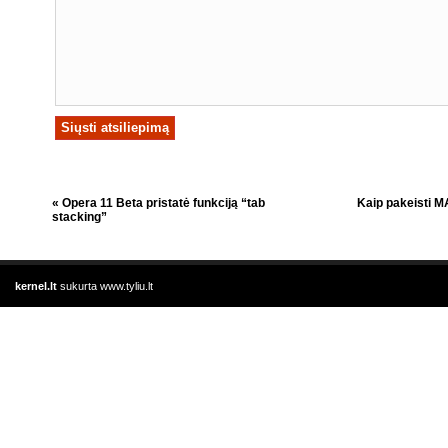
«
Opera 11 Beta pristatė funkciją “tab
Kaip pakeisti 
stacking”
kernel.lt
sukurta
www.tyliu.lt