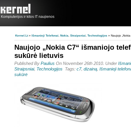
Kompiuterijos ir kitos IT naujienos
Kernel.lt
»
Išmanieji Telefonai
,
Nokia
,
Straipsniai
,
Technologijos
» Naujojo „Nokia 
Naujojo „Nokia C7“ išmaniojo tele
sukūrė lietuvis
Published By
Paulius
On November 26th 2010. Under
Išmanie
Straipsniai
,
Technologijos
Tags:
c7
,
dizainą
,
Išmanieji telefon
sukūrė