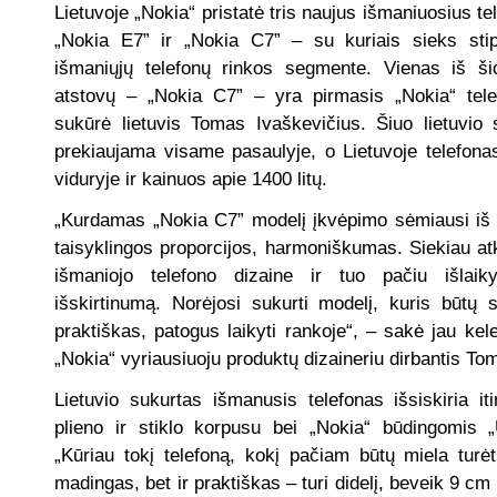
Lietuvoje „Nokia“ pristatė tris naujus išmaniuosius t
„Nokia E7” ir „Nokia C7” – su kuriais sieks stip
išmaniųjų telefonų rinkos segmente. Vienas iš šio
atstovų – „Nokia C7” – yra pirmasis „Nokia“ tele
sukūrė lietuvis Tomas Ivaškevičius. Šiuo lietuvio
prekiaujama visame pasaulyje, o Lietuvoje telefona
viduryje ir kainuos apie 1400 litų.
„Kurdamas „Nokia C7” modelį įkvėpimo sėmiausi iš
taisyklingos proporcijos, harmoniškumas. Siekiau at
išmaniojo telefono dizaine ir tuo pačiu išlaikyt
išskirtinumą. Norėjosi sukurti modelį, kuris būtų s
praktiškas, patogus laikyti rankoje“, – sakė jau ke
„Nokia“ vyriausiuoju produktų dizaineriu dirbantis To
Lietuvio sukurtas išmanusis telefonas išsiskiria it
plieno ir stiklo korpusu bei „Nokia“ būdingomis „
„Kūriau tokį telefoną, kokį pačiam būtų miela turėt
madingas, bet ir praktiškas – turi didelį, beveik 9 