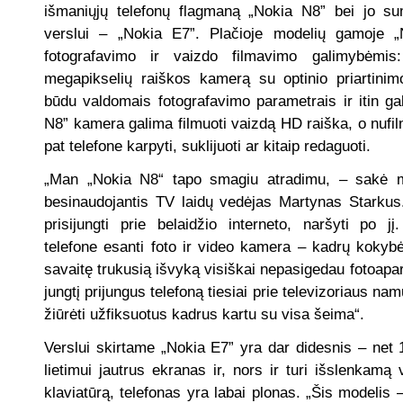
išmaniųjų telefonų flagmaną „Nokia N8” bei jo suma
verslui – „Nokia E7”. Plačioje modelių gamoje „N
fotografavimo ir vaizdo filmavimo galimybėmis:
megapikselių raiškos kamerą su optinio priartinim
būdu valdomais fotografavimo parametrais ir itin ga
N8” kamera galima filmuoti vaizdą HD raiška, o nufi
pat telefone karpyti, suklijuoti ar kitaip redaguoti.
„Man „Nokia N8“ tapo smagiu atradimu, – sakė m
besinaudojantis TV laidų vedėjas Martynas Starku
prisijungti prie belaidžio interneto, naršyti po jį
telefone esanti foto ir video kamera – kadrų kokybė
savaitę trukusią išvyką visiškai nepasigedau fotoapa
jungtį prijungus telefoną tiesiai prie televizoriaus na
žiūrėti užfiksuotus kadrus kartu su visa šeima“.
Verslui skirtame „Nokia E7” yra dar didesnis – ne
lietimui jautrus ekranas ir, nors ir turi išslenka
klaviatūrą, telefonas yra labai plonas. „Šis modelis 