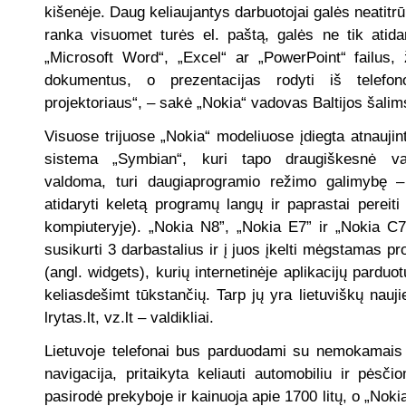
kišenėje. Daug keliaujantys darbuotojai galės neatitr
ranka visuomet turės el. paštą, galės ne tik atidar
„Microsoft Word“, „Excel“ ar „PowerPoint“ failus, ž
dokumentus, o prezentacijas rodyti iš telefono
projektoriaus“, – sakė „Nokia“ vadovas Baltijos šal
Visuose trijuose „Nokia“ modeliuose įdiegta atnaujin
sistema „Symbian“, kuri tapo draugiškesnė vart
valdoma, turi daugiaprogramio režimo galimybę –
atidaryti keletą programų langų ir paprastai pereiti 
kompiuteryje). „Nokia N8”, „Nokia E7” ir „Nokia C
susikurti 3 darbastalius ir į juos įkelti mėgstamas p
(angl. widgets), kurių internetinėje aplikacijų pardu
keliasdešimt tūkstančių. Tarp jų yra lietuviškų naujie
lrytas.lt, vz.lt – valdikliai.
Lietuvoje telefonai bus parduodami su nemokamais 
navigacija, pritaikyta keliauti automobiliu ir pėsč
pasirodė prekyboje ir kainuoja apie 1700 litų, o „Nok