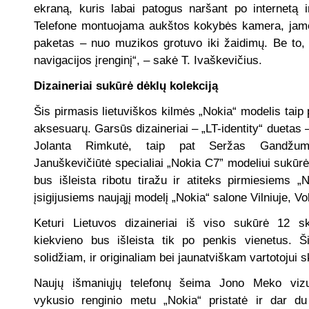
ekraną, kuris labai patogus naršant po internetą ir
Telefone montuojama aukštos kokybės kamera, jam
paketas – nuo muzikos grotuvo iki žaidimų. Be to, 
navigacijos įrenginį“, – sakė T. Ivaškevičius.
Dizaineriai sukūrė dėklų kolekciją
Šis pirmasis lietuviškos kilmės „Nokia“ modelis taip p
aksesuarų. Garsūs dizaineriai – „LT-identity“ duetas 
Jolanta Rimkutė, taip pat Seržas Gandžum
Januškevičiūtė specialiai „Nokia C7” modeliui sukūrė 
bus išleista ribotu tiražu ir atiteks pirmiesiems „
įsigijusiems naująjį modelį „Nokia“ salone Vilniuje, Vo
Keturi Lietuvos dizaineriai iš viso sukūrė 12 sk
kiekvieno bus išleista tik po penkis vienetus. Ši
solidžiam, ir originaliam bei jaunatviškam vartotojui sk
Naujų išmaniųjų telefonų šeima Jono Meko vizu
vykusio renginio metu „Nokia“ pristatė ir dar d