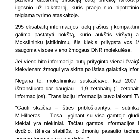
ilgesnio už laikotarpį, kuris praėjo nuo hipotetini
teigiama tyrimo ataskaitoje.
295 eksabaitų informacijos kiekį įrašius į kompaktini
galima pastatyti bokštą, kurio aukštis viršytų a
Mokslininkų įsitikinimu, šis kiekis prilygsta vos 1
saugoma visose vieno žmogaus DNR molekulėse.
Jei vieno bito informacija būtų prilyginta vienai žva
kiekvienam žmogui yra skirta po ištisą galaktiką info
Negana to, mokslininkai suskaičiavo, kad 2007
ištransliuota dar daugiau – 1,9 zetabaitų (1 zetaba
informacijos). Transliacijų informacija buvo laikomi T
“Gauti skaičiai – išties pribloškiantys, – sutin
M.Hilberas. – Tiesa, lyginant su visa gamtoje glūdi
kiekiai yra niekiniai. Tačiau gamtos informacijos k
dydžio, išlieka stabilūs, o žmonių pasaulio techno
augimo tempai smarkiai didėja.”