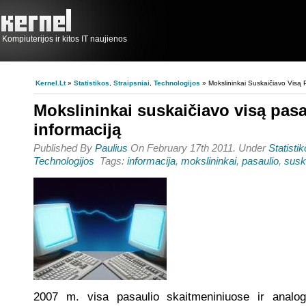
Kompiuterijos ir kitos IT naujienos
Kernel.lt
»
Statistikos
,
Straipsniai
,
Technologijos
» Mokslininkai Suskaičiavo Visą P
Mokslininkai suskaičiavo visą pasa
informaciją
Published By
Paulius
On February 17th 2011. Under
Statisti
Technologijos
Tags:
informacija
,
mokslininkai
,
pasaulio
,
susk
2007 m. visa pasaulio skaitmeniniuose ir analogi