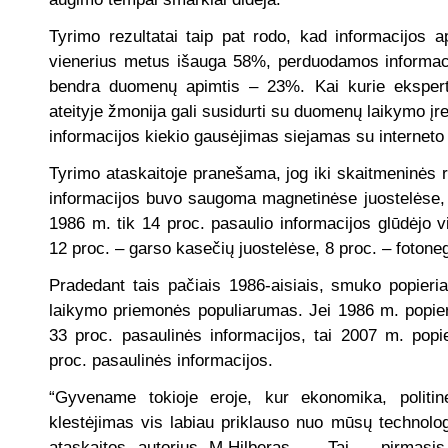
Tyrimo rezultatai taip pat rodo, kad informacijos a
vienerius metus išauga 58%, perduodamos informac
bendra duomenų apimtis – 23%. Kai kurie ekspert
ateityje žmonija gali susidurti su duomenų laikymo įr
informacijos kiekio gausėjimas siejamas su internet
Tyrimo ataskaitoje pranešama, jog iki skaitmeninės re
informacijos buvo saugoma magnetinėse juostelėse, t
1986 m. tik 14 proc. pasaulio informacijos glūdėjo vi
12 proc. – garso kasečių juostelėse, 8 proc. – foton
Pradedant tais pačiais 1986-aisiais, smuko popieria
laikymo priemonės populiarumas. Jei 1986 m. popie
33 proc. pasaulinės informacijos, tai 2007 m. popie
proc. pasaulinės informacijos.
“Gyvename tokioje eroje, kur ekonomika, politinė
klestėjimas vis labiau priklauso nuo mūsų technolog
ataskaitos autorius M.Hilberas. – Tai – pirmasis