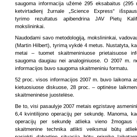
saugoma informacija užėmė 295 eksabaitus (295 mi
ketvirtadienį žurnale „Science Express“ išspaus
tyrimo rezultatus apibendrina JAV Pietų Kalifo
mokslininkai.
Naudodami savo metodologiją, mokslininkai, vadovau
(Martin Hilbert), tyrimą vykdė 4 metus. Nustatyta, k
metai – tuomet skaitmeniniuose prietaisuose in
saugoma daugiau nei analoginiuose. O 2007 m. ne
informacijos buvo saugoma skaitmeniniu formatu.
52 proc. visos informacijos 2007 m. buvo laikoma a
kietuosiuose diskuose, 28 proc. – optinėse laikmen
skaitmeninėse juostelėse.
Be to, visi pasaulyje 2007 metais egzistavę asmeninia
6,4 kvintilijono operacijų per sekundę. Manoma, kad
operacijų per sekundę atlieka vieno žmogaus 
skaitmenine technika atlikti veiksmai būtų atlie
pasiekti dabartinę situaciją būtų prireikę laikotar