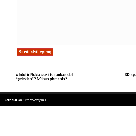
«
Intel ir Nokia sukirto rankas dėl
3D spa
“geležies”? N9 bus pirmasis?
kernel.lt
sukurta
www.tyliu.lt