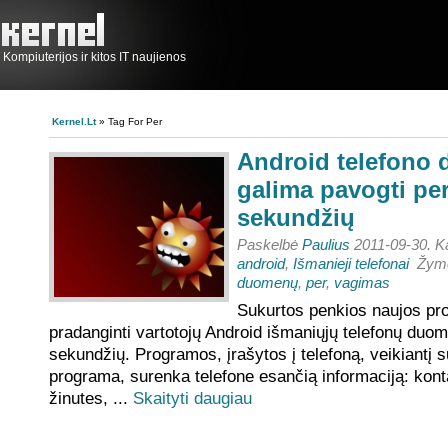
Kompiuterijos ir kitos IT naujienos
Kernel.lt
» Tag For Per
Android telefono
galima pavogti per
sekundžių
Paskelbė
Paulius
2011-09-30. K
android
,
Išmanieji telefonai
Žym
duomenų
,
per
,
vagimas
Sukurtos penkios naujos pro
pradanginti vartotojų Android išmaniųjų telefonų duo
sekundžių. Programos, įrašytos į telefoną, veikiantį 
programa, surenka telefone esančią informaciją: kont
žinutes, ...
Skaityti daugiau