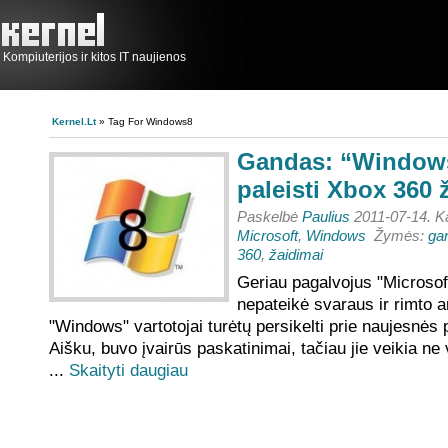
Kompiuterijos ir kitos IT naujienos
Kernel.lt
» Tag For Windows8
Gandas: “Windows
paleisti Xbox 360
Paskelbė
Paulius
2011-07-14. K
Microsoft
,
Windows
Žymės:
ga
360
,
žaidimai
Geriau pagalvojus "Microsoft
nepateikė svaraus ir rimto 
"Windows" vartotojai turėtų persikelti prie naujesnės
Aišku, buvo įvairūs paskatinimai, tačiau jie veikia ne
...
Skaityti daugiau