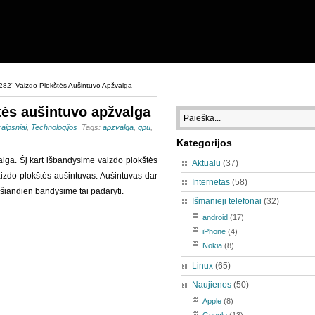
 282“ Vaizdo Plokštės Aušintuvo Apžvalga
tės aušintuvo apžvalga
raipsniai
,
Technologijos
Tags:
apzvalga
,
gpu
,
Kategorijos
alga. Šį kart išbandysime vaizdo plokštės
Aktualu
(37)
aizdo plokštės aušintuvas. Aušintuvas dar
Internetas
(58)
i šiandien bandysime tai padaryti.
Išmanieji telefonai
(32)
android
(17)
iPhone
(4)
Nokia
(8)
Linux
(65)
Naujienos
(50)
Apple
(8)