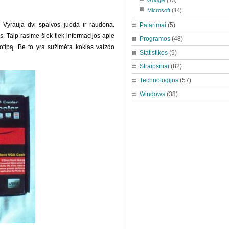
Google
(13)
Microsoft
(14)
. Vyrauja dvi spalvos juoda ir raudona.
Patarimai
(5)
. Taip rasime šiek tiek informacijos apie
Programos
(48)
otipą. Be to yra sužimėta kokias vaizdo
Statistikos
(9)
Straipsniai
(82)
Technologijos
(57)
Windows
(38)