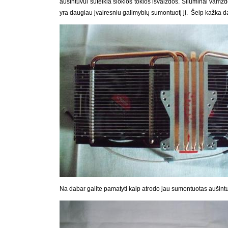
aušintuvui suteikia šiokios tokios išvaizdos. Šiluminai vamzdel
yra daugiau įvairesniu galimybių sumontuotį jį. Šeip kažka d
Na dabar galite pamatyti kaip atrodo jau sumontuotas aušint