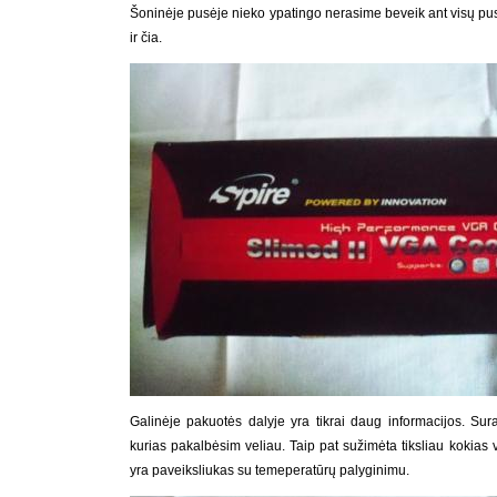
Šoninėje pusėje nieko ypatingo nerasime beveik ant visų pus
ir čia.
Galinėje pakuotės dalyje yra tikrai daug informacijos. Sura
kurias pakalbėsim veliau. Taip pat sužimėta tiksliau kokias 
yra paveiksliukas su temeperatūrų palyginimu.