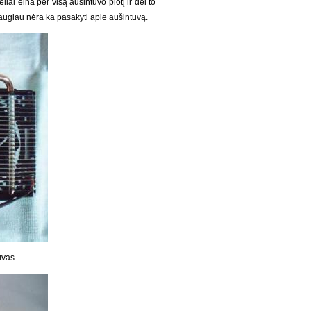
iai eina per visą aušintuvo plotį ir dėl to
augiau nėra ka pasakyti apie aušintuvą.
uvas.