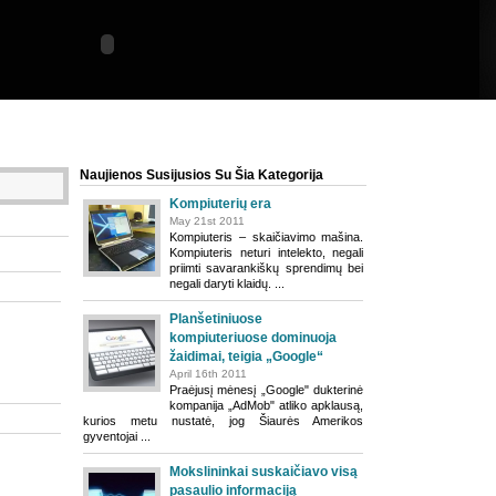
Naujienos Susijusios Su Šia Kategorija
Kompiuterių era
May 21st 2011
Kompiuteris – skaičiavimo mašina.
Kompiuteris neturi intelekto, negali
priimti savarankiškų sprendimų bei
negali daryti klaidų. ...
Planšetiniuose
kompiuteriuose dominuoja
žaidimai, teigia „Google“
April 16th 2011
Praėjusį mėnesį „Google" dukterinė
kompanija „AdMob" atliko apklausą,
kurios metu nustatė, jog Šiaurės Amerikos
gyventojai ...
Mokslininkai suskaičiavo visą
pasaulio informaciją