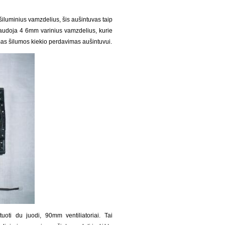
iluminius vamzdelius, šis aušintuvas taip
naudoja 4 6mm varinius vamzdelius, kurie
amas šilumos kiekio perdavimas aušintuvui.
oti du juodi, 90mm ventiliatoriai. Tai