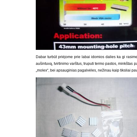
Dabar turbūt priėjome prie labai idomios dalies ka gi rasim
aušintuvą, tvirtinimo varštus, truputi termo pastos, minkštas pag
„molex“, bei apsauginias pagalvėles, nežinau kaip tiksliai pav