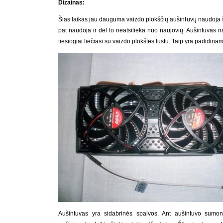
Dizainas:
Šias laikas jau dauguma vaizdo plokščių aušintuvų naudoja š
pat naudoja ir dėl to neatsilieka nuo naujovių. Aušintuvas 
tiesiogiai liečiasi su vaizdo plokštės lustu. Taip yra padidin
Aušintuvas yra sidabrinės spalvos. Ant aušintuvo sumontu