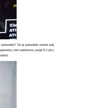
e pakuotėje? Tai gi pakuotėje rasime patį
alvėles, mini radiotorius, jungti iš 2 pin į
adinti.