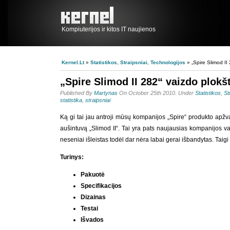
Kompiuterijos ir kitos IT naujienos
Kernel.lt
»
Statistikos
,
Straipsniai
,
Technologijos
» „Spire Slimod II
„Spire Slimod II 282“ vaizdo plokš
Published By
Martynas
On October 25th 2010. Under
Statistikos
,
St
statistika
,
straipsniai
Ką gi tai jau antroji mūsų kompanijos „Spire“ produkto apžv
aušintuvą „Slimod II“. Tai yra pats naujausias kompanijos v
neseniai išleistas todėl dar nėra labai gerai išbandytas. Taig
Turinys:
Pakuotė
Specifikacijos
Dizainas
Testai
Išvados