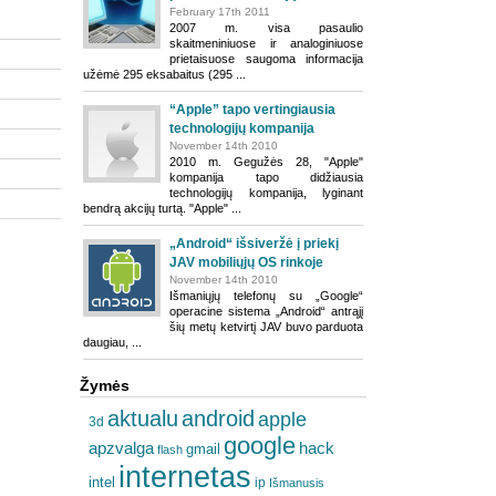
February 17th 2011
2007 m. visa pasaulio
skaitmeniniuose ir analoginiuose
prietaisuose saugoma informacija
užėmė 295 eksabaitus (295 ...
“Apple” tapo vertingiausia
technologijų kompanija
November 14th 2010
2010 m. Gegužės 28, "Apple"
kompanija tapo didžiausia
technologijų kompanija, lyginant
bendrą akcijų turtą. "Apple" ...
„Android“ išsiveržė į priekį
JAV mobiliųjų OS rinkoje
November 14th 2010
Išmaniųjų telefonų su „Google“
operacine sistema „Android“ antrąjį
šių metų ketvirtį JAV buvo parduota
daugiau, ...
Žymės
aktualu
android
apple
3d
google
apzvalga
hack
gmail
flash
internetas
intel
ip
Išmanusis