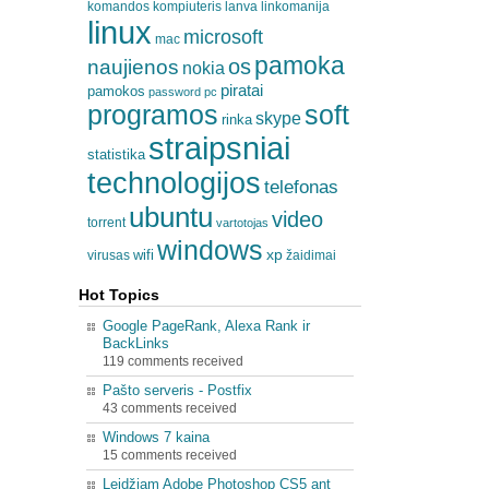
komandos
kompiuteris
lanva
linkomanija
linux
microsoft
mac
pamoka
os
naujienos
nokia
piratai
pamokos
password
pc
programos
soft
skype
rinka
straipsniai
statistika
technologijos
telefonas
ubuntu
video
torrent
vartotojas
windows
xp
wifi
virusas
žaidimai
Hot Topics
Google PageRank, Alexa Rank ir
BackLinks
119 comments received
Pašto serveris - Postfix
43 comments received
Windows 7 kaina
15 comments received
Leidžiam Adobe Photoshop CS5 ant